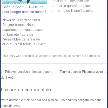
Le club, qui occupait l'an
dernier la quatrième place
Chèque Sport 2016/2017 :
en terme de licenciés, mise
pour bouger sans se ruiner !
cette saison sur la formation
News de la rentrée 2023
des jeunes. Il est encore
Bonjour à tous, Nous
trop tôt pour annoncer des
espérons que vous passez
chiffres mais les adhésions
un bon été ! Lors de
vont bon train au BCA
l'Assemblée générale du
(Badminton-club d'Auray).
club qui s'est tenue le 03/07
Le club…
à la salle, Laura a passé la
main à Sylvain pour la
This entry was posted in
On en parle
,
partenaires
. Bookmark the
permalink
.
présidence du club. Nous
remercions Laura pour ces 7
années de présidence et
←
Réouverture des créneaux à partir
Tournoi Jeunes Ploemeur 2015
→
son engagement…
du 3 Août
Post navigation
Laisser un commentaire
Votre adresse e-mail ne sera pas publiée.
Les champs obligatoires sont
indiqués avec
*