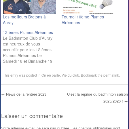
Les meilleurs Bretons à
Tournoi 10ème Plumes
Auray
Alréennes
12 èmes Plumes Alréennes
Le Badminton Club d’Auray
est heureux de vous
accueillir pour les 12 èmes
Plumes Alréennes Le
Samedi 18 et Dimanche 19
Décembre 2021 Complexe
du Verger à Auray (12
This entry was posted in
On en parle
,
Vie du club
. Bookmark the
permalink
.
terrains) TOURNOI SIMPLE,
DOUBLE, MIXTE N2 – N3 –
R4 – R5 – R6 – D7 - D8 –
←
News de la rentrée 2023
C’est la reprise du badminton saison
D9 –…
2025/2026 !
→
Post navigation
Laisser un commentaire
Votre adresse e-mail ne sera pas publiée.
Les champs obligatoires sont