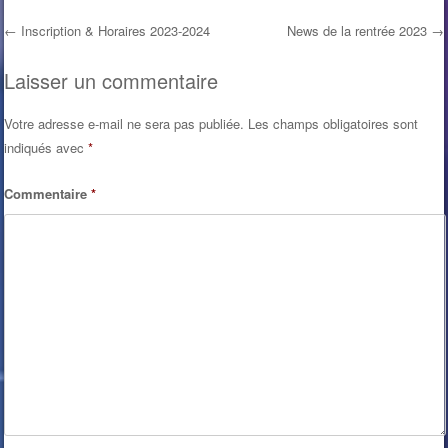
années de présidence et
←
Inscription & Horaires 2023-2024
News de la rentrée 2023
→
son engagement…
Post navigation
Laisser un commentaire
Votre adresse e-mail ne sera pas publiée.
Les champs obligatoires sont
indiqués avec
*
Commentaire
*