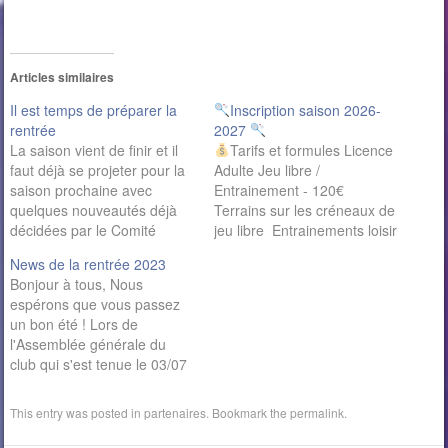
Articles similaires
Il est temps de préparer la
Inscription saison 2026-
rentrée
2027
La saison vient de finir et il
Tarifs et formules Licence
faut déjà se projeter pour la
Adulte Jeu libre /
saison prochaine avec
Entrainement - 120€
quelques nouveautés déjà
Terrains sur les créneaux de
décidées par le Comité
jeu libre Entrainements loisir
Directeur : Pas
- lundi 20h30 à 22h00
News de la rentrée 2023
d'augmentation des
Licence Adultes -
Bonjour à tous, Nous
adhésions,Nouvelle formule
Entrainement confirmé + jeu
espérons que vous passez
d'entraînements pour les
libre – 145€ Terrains sur les
un bon été ! Lors de
compétiteurs,Soirée pour les
créneaux de jeu libre
l'Assemblée générale du
joueurs des équipes
Entrainements confirmés
club qui s'est tenue le 03/07
d'interclub début octobre, La
Lundi 19h à 20h30 à Adultes
à la salle, Laura a passé la
période des préinscriptions
compétiteurs…
main à Sylvain pour la
est ouverte. Les anciens…
This entry was posted in
partenaires
. Bookmark the
permalink
.
présidence du club. Nous
remercions Laura pour ces 7