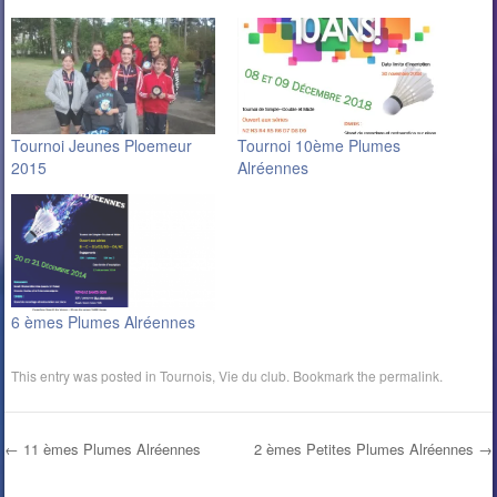
Tournoi Jeunes Ploemeur
Tournoi 10ème Plumes
2015
Alréennes
6 èmes Plumes Alréennes
This entry was posted in
Tournois
,
Vie du club
. Bookmark the
permalink
.
←
11 èmes Plumes Alréennes
2 èmes Petites Plumes Alréennes
→
Post navigation