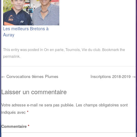
trop tôt pour annoncer des
chiffres mais les adhésions
vont bon train au BCA
(Badminton-club d'Auray).
Le club…
Les meilleurs Bretons à
Auray
This entry was posted in
On en parle
,
Tournois
,
Vie du club
. Bookmark the
permalink
.
←
Convocations 9èmes Plumes
Inscriptions 2018-2019
→
Post navigation
Laisser un commentaire
Votre adresse e-mail ne sera pas publiée.
Les champs obligatoires sont
indiqués avec
*
Commentaire
*